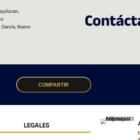
quilucan,
Contáct
co
 García, Nuevo
COMPARTIR
LEGALES
a