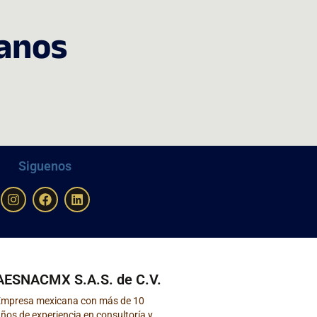
anos
Siguenos
AESNACMX S.A.S. de C.V.
Empresa mexicana con más de 10
ños de experiencia en consultoría y