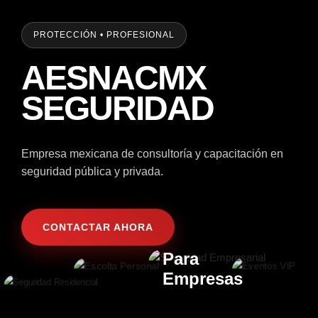
PROTECCIÓN • PROFESIONAL
AESNACMX
SEGURIDAD
Empresa mexicana de consultoría y capacitación en
seguridad pública y privada.
AESNACMX
Profesion
CONTACTAR AHORA
AESNACMX
AESNACMX
AESNACMX
Seguridad
Para
Para
Gobierno
Empresas